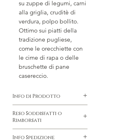
su zuppe di legumi, carni
alla griglia, cruditè di
verdura, polpo bollito.
Ottimo sui piatti della
tradizione pugliese,
come le orecchiette con
le cime di rapa o delle
bruschette di pane
casereccio.
Info di Prodotto
Olio Extravergine di Oliva ottenuto da
Reso Soddisfatti o
olive Biologiche coltivate e
Rimborsati
trasformate direttamente nel frantoio
aziendale. dal sapore leggero e
Soddisfatti o rimborsati, per qualsiasi
fruttato si adatta a palati che amano
Info Spedizione
problema di spedizione saremo lieti