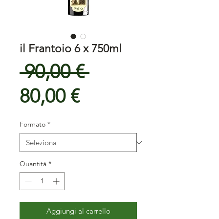
il Frantoio 6 x 750ml
Prezzo
 90,00 € 
Prezzo
regolare
80,00 €
scontato
Formato
*
Quantità
*
Aggiungi al carrello