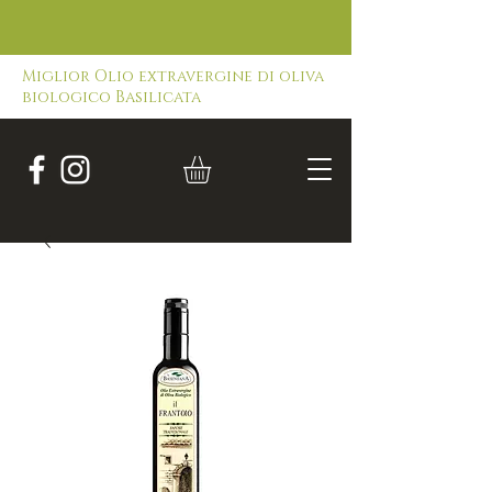
Miglior Olio extravergine di oliva
biologico Basilicata